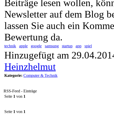
Beiträge lesen wollen, kön
Newsletter auf dem Blog bei
lassen Sie auch ein Komme
Bewertung da.
technik
apple
google
samsung
startup
app
spiel
Hinzugefügt am 29.04.2014
Heinzhelmut
Kategorie:
Computer & Technik
RSS-Feed - Einträge
Seite
1
von
1
Seite
1
von
1