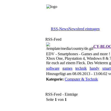
RSS-News
Newsfeed eintragen
RSS-Feed
CY-BLOG 
EDV - Smartphones - Games and more ! Tägl
Xbox One, Playstation 4, Windows 8 & 7
für euch auf einem Fleck. Des Weiteren g
software
games
technik
handy
smar
Hinzugefügt am 08.09.2013 - 13:06:02 
Kategorie:
Computer & Technik
RSS-Feed - Einträge
Seite
1
von
1