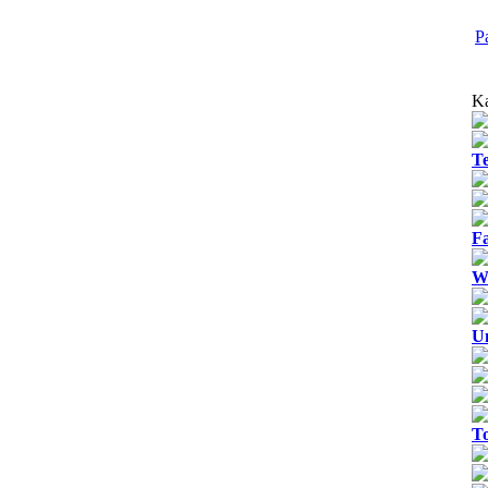
P
Ka
T
Fa
We
U
T