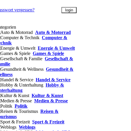
asswort vergessen?
tegorien
Auto & Motorrad
Computer &
echnik
Energie & Umwelt
Games & Spiele
Gesellschaft &
milie
Gesundheit &
llness
Handel & Service
Hobby &
nterhaltung
Kultur & Kunst
Medien & Presse
Politik
Reisen &
ourismus
Sport & Freizeit
Weblogs