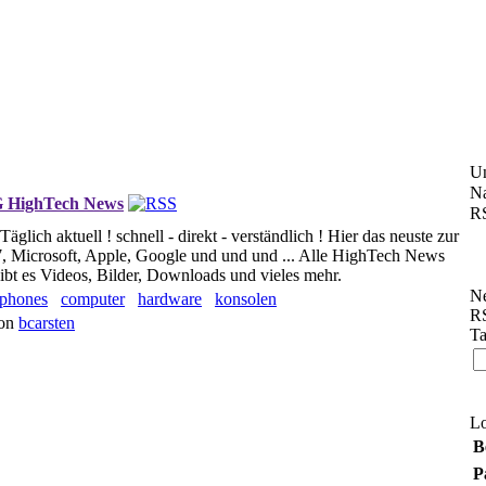
U
Na
HighTech News
RS
ich aktuell ! schnell - direkt - verständlich ! Hier das neuste zur
, Microsoft, Apple, Google und und und ... Alle HighTech News
ibt es Videos, Bilder, Downloads und vieles mehr.
Ne
tphones
computer
hardware
konsolen
RS
von
bcarsten
Ta
L
B
P