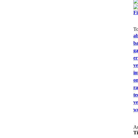
F
T
a
b
g
e
ve
in
on
ra
te
ve
we
Au
T