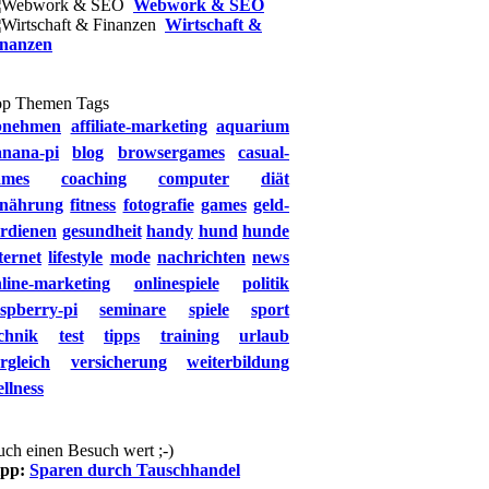
Webwork & SEO
Wirtschaft &
inanzen
op Themen Tags
bnehmen
affiliate-marketing
aquarium
anana-pi
blog
browsergames
casual-
ames
coaching
computer
diät
rnährung
fitness
fotografie
games
geld-
rdienen
gesundheit
handy
hund
hunde
ternet
lifestyle
mode
nachrichten
news
line-marketing
onlinespiele
politik
spberry-pi
seminare
spiele
sport
chnik
test
tipps
training
urlaub
rgleich
versicherung
weiterbildung
llness
ch einen Besuch wert ;-)
ipp:
Sparen durch Tauschhandel